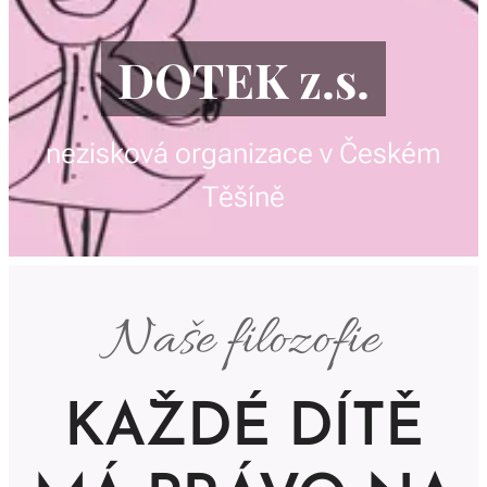
DOTEK z.s.
nezisková organizace v Českém
Těšíně
Naše filozofie
KAŽDÉ DÍTĚ