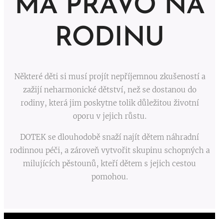
MÁ PRÁVO NA
RODINU
Některé děti si musí projít nepříjemnou zkušeností a
zažijí neharmonické dětství, než se dostanou do
rodiny, která jim poskytne tolik důležitou životní
oporu v jejich růstu.
DOTEK se dlouhodobě snaží najít dětem náhradní
rodinnou péči, a zároveň vytvořit skupinu schopných a
milujících pěstounů, kteří dětem s jejich cestou
pomohou.